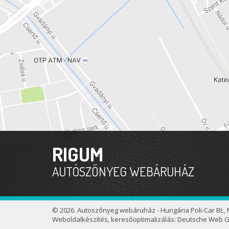
RIGUM
AUTÓSZŐNYEG WEBÁRUHÁZ
© 2026. Autoszőnyeg webáruház - Hungária Poli-Car Bt., 
Weboldalkészítés
,
keresőoptimalizálás
:
Deutsche Web 