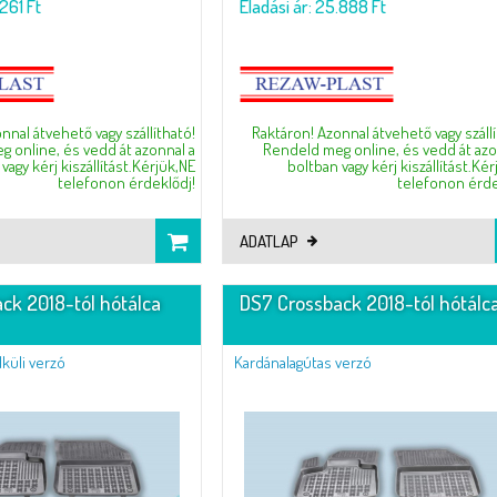
.261 Ft
Eladási ár: 25.888 Ft
nnal átvehető vagy szállítható!
Raktáron! Azonnal átvehető vagy szállí
 online, és vedd át azonnal a
Rendeld meg online, és vedd át azo
vagy kérj kiszállítást.Kérjük,NE
boltban vagy kérj kiszállítást.Ké
telefonon érdeklődj!
telefonon érde
ADATLAP
ck 2018-tól hótálca
DS7 Crossback 2018-tól hótálc
küli verzó
Kardánalagútas verzó