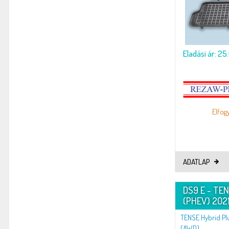
Eladási ár: 25
Elfog
ADATLAP
DS9 E - TEN
(PHEV) 2021
TENSE Hybrid Plu
(AWD)