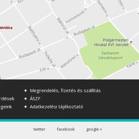
Megrendelés, fizetés és szállítás
rdések
ÁSZF
geink
Adatkezelési tájékoztató
twitter
facebook
google +