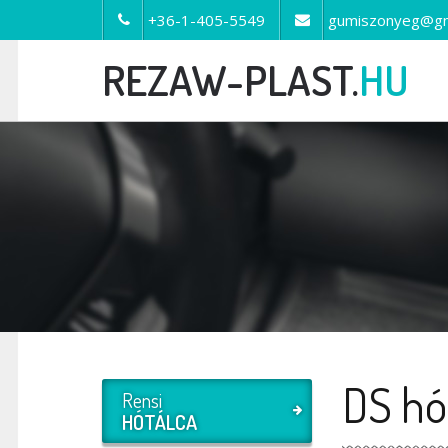
+36-1-405-5549
gumiszonyeg@gm
REZAW-PLAST.
HU
DS hó
Rensi
HÓTÁLCA