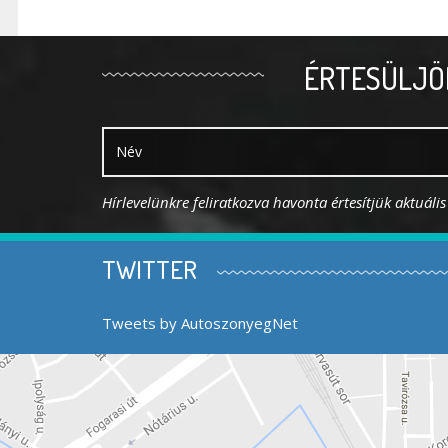
ÉRTESÜLJÖ
Hírlevelünkre feliratkozva havonta értesítjük aktuáli
TWITTER
Tweets by AutoszonyegNet