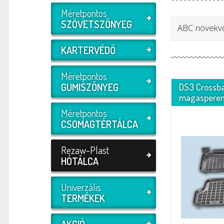
Méretpontos
SZÖVETSZŐNYEG
ABC növekv
KARTERVÉDŐ
Méretpontos
GUMISZŐNYEG
DS3 Crossba
magaspere
Méretpontos
CSOMAGTÉRTÁLCA
Rezaw-Plast
HÓTÁLCA
Univerzális
TERMÉKEK
AKCIÓ