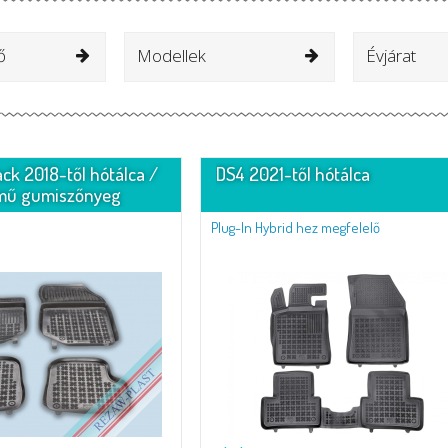
ő
Modellek
Évjárat
ck 2018-től hótálca /
DS4 2021-től hótálca
mű gumiszőnyeg
Plug-In Hybrid hez megfelelő