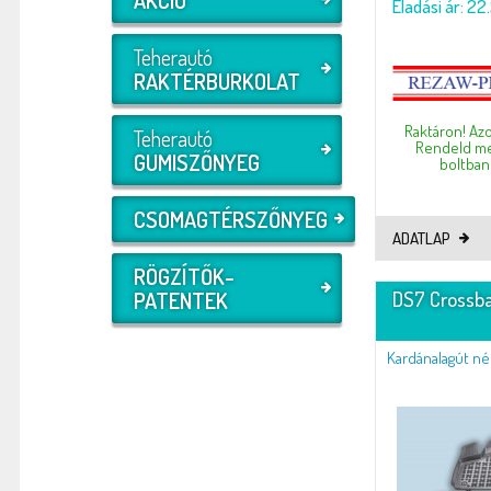
Eladási ár: 22
Teherautó
RAKTÉRBURKOLAT
Raktáron! Azo
Teherautó
Rendeld meg
GUMISZŐNYEG
boltban 
CSOMAGTÉRSZŐNYEG
ADATLAP
RÖGZÍTŐK-
DS7 Crossba
PATENTEK
Kardánalagút nél