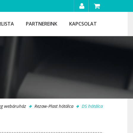
RLISTA
PARTNEREINK
KAPCSOLAT
eg webáruház
Rezaw-Plast hótálca
DS hótálca