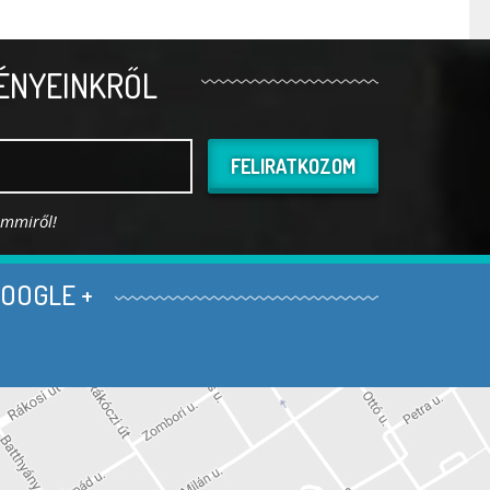
ÉNYEINKRŐL
FELIRATKOZOM
emmiről!
OOGLE +