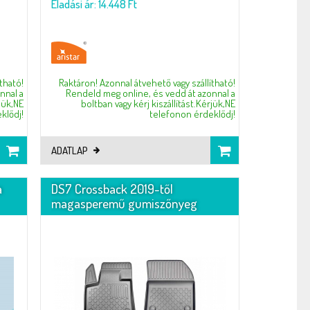
Eladási ár: 14.448 Ft
tható!
Raktáron! Azonnal átvehető vagy szállítható!
nnal a
Rendeld meg online, és vedd át azonnal a
rjük,NE
boltban vagy kérj kiszállítást.Kérjük,NE
klődj!
telefonon érdeklődj!
ADATLAP
a
DS7 Crossback 2019-től
magasperemű gumiszőnyeg