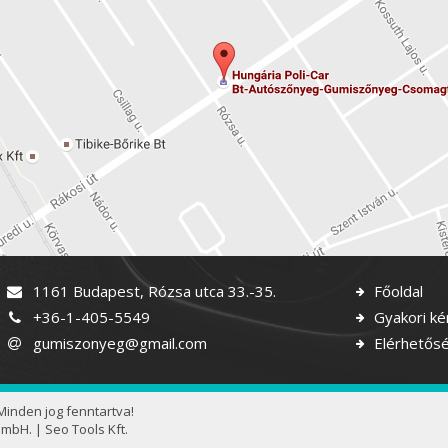
1161 Budapest, Rózsa utca 33.-35.
Főoldal
+36-1-405-5549
Gyakori ké
gumiszonyeg@gmail.com
Elérhetősé
Minden jog fenntartva!
GmbH.
|
Seo Tools Kft.