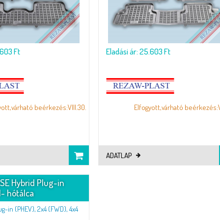
.603 Ft
Eladási ár: 25.603 Ft
yott,várható beérkezés:VIII.30.
Elfogyott,várható beérkezés:VI
ADATLAP
SE Hybrid Plug-in
- hótálca
g-in (PHEV), 2x4 (FWD), 4x4