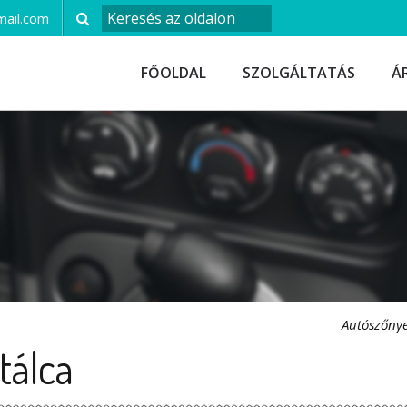
ail.com
FŐOLDAL
SZOLGÁLTATÁS
Á
Autószőny
tálca