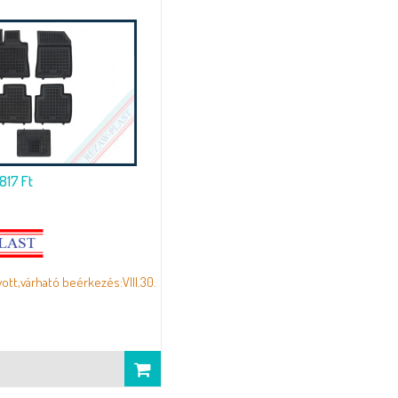
.817 Ft
yott,várható beérkezés:VIII.30.