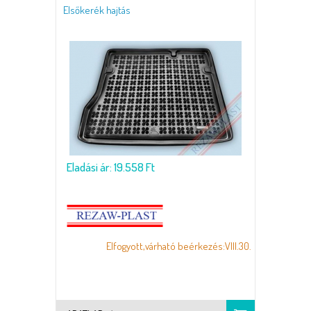
Elsőkerék hajtás
Eladási ár: 19.558 Ft
Elfogyott,várható beérkezés:VIII.30.