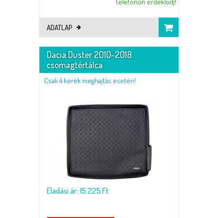
telefonon érdeklődj!
ADATLAP
Dacia Duster 2010-2018
csomagtértálca
Csak 4 kerék meghajtás esetén!
Eladási ár: 15.225 Ft