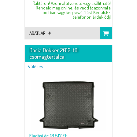
Raktáron! Azonnal átvehető vagy szállítható!
Rendeld meg online, és vedd át azonnal a
boltban vagy kérj kiszállítást.Kérjük,NE
telefonon érdeklődj!
ADATLAP
Dacia Dokker 2012-től
csomagtértálca
5 üléses
Eladási ár: 18.517 Ft