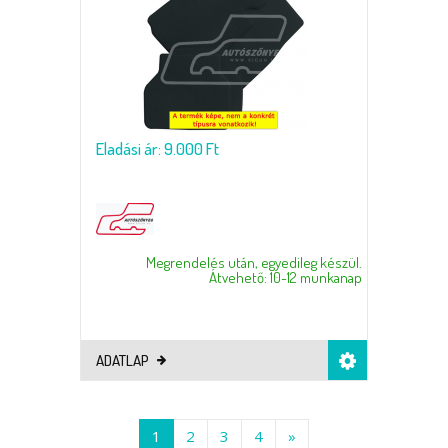
Eladási ár: 9.000 Ft
Megrendelés után, egyedileg készül.
Átvehető: 10-12 munkanap
ADATLAP
1
2
3
4
»