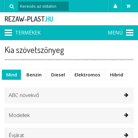
REZAW-PLAST.
HU
TERMÉKEK
MENÜ
Kia szövetszőnyeg
Mind
Benzin
Diesel
Elektromos
Hibrid
ABC növekvő
Modellek
Évjárat