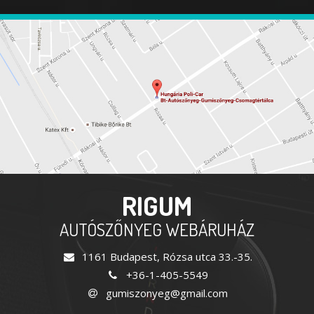
RIGUM
AUTÓSZŐNYEG WEBÁRUHÁZ
1161 Budapest, Rózsa utca 33.-35.
+36-1-405-5549
gumiszonyeg@gmail.com