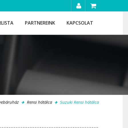
RLISTA
PARTNEREINK
KAPCSOLAT
webáruház
Rensi hótálca
Suzuki Rensi hótálca