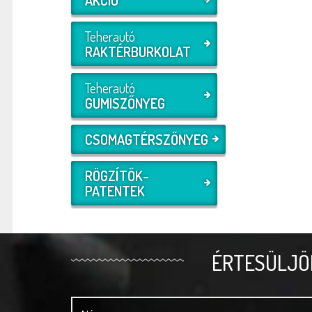
Teherautó
RAKTÉRBURKOLAT
Teherautó
GUMISZŐNYEG
CSOMAGTÉRSZŐNYEG
RÖGZÍTŐK-
PATENTEK
ÉRTESÜLJÖ