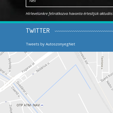
Hírlevelünkre feliratkozva havonta értesítjük aktuáli
TWITTER
Tweets by AutoszonyegNet