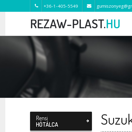
+36-1-405-5549
gumiszonyeg@gm
REZAW-PLAST.
HU
Suzuk
Rensi
HÓTÁLCA