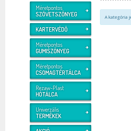
Méretpontos
SZÖVETSZŐNYEG
A kategória 
KARTERVÉDŐ
Méretpontos
GUMISZŐNYEG
Méretpontos
CSOMAGTÉRTÁLCA
Rezaw-Plast
HÓTÁLCA
Univerzális
TERMÉKEK
AKCIÓ