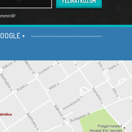
FELIRATKOZOM
emmiről!
OOGLE +