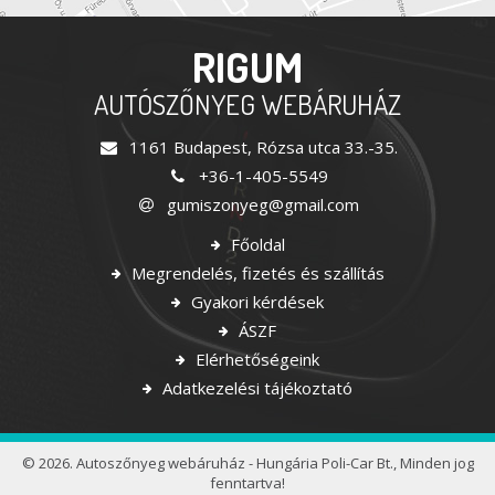
RIGUM
AUTÓSZŐNYEG WEBÁRUHÁZ
1161 Budapest, Rózsa utca 33.-35.
+36-1-405-5549
gumiszonyeg@gmail.com
Főoldal
Megrendelés, fizetés és szállítás
Gyakori kérdések
ÁSZF
Elérhetőségeink
Adatkezelési tájékoztató
© 2026. Autoszőnyeg webáruház - Hungária Poli-Car Bt., Minden jog
fenntartva!