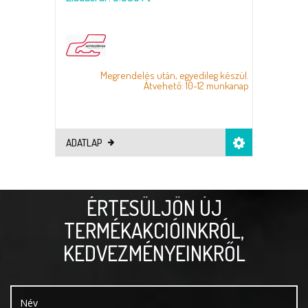
Megrendelés után, egyedileg készül.
Átvehető: 10-12 munkanap
ADATLAP
ÉRTESÜLJÖN ÚJ
TERMÉKAKCIÓINKRÓL,
KEDVEZMÉNYEINKRŐL