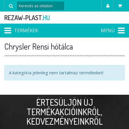
REZAW-PLAST.
HU
TERMÉKEK
MENÜ
Chrysler Rensi hótálca
A kategória jelenleg nem tartalmaz termékeket!
ÉRTESÜLJÖN ÚJ
TERMÉKAKCIÓINKRÓL,
KEDVEZMÉNYEINKRŐL