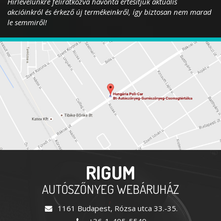
Hírlevelünkre feliratkozva havonta értesítjük aktuális
akcióinkról és érkező új termékeinkről, így biztosan nem marad
le semmiről!
RIGUM
AUTÓSZŐNYEG WEBÁRUHÁZ
1161 Budapest, Rózsa utca 33.-35.