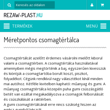
REZAW-PLAST.
HU
TERMÉKEK
MENÜ
Méretpontos csomagtértálca
Csomagtértálcát azelőtt érdemes vásárolni mielőtt kiborul
valami a csomagtérben. A csomagtértálca használatával
amennyiben mégis megtörténik a baj, egyszerűen kivesszük
és kiöntjük a csomagtartóba borult koszt, piszkot,
folyadékot. Cégünk rendkívül nagy választékot kínál minden
mai autóhoz. Kétféle kivitelben kapható: műanyag és gumi. A
műanyag csomagtértálca közepén puha gumi csúszásgátló
betét van ezáltal megakadályozva a csomagok felborulását
és csúszkálását a raktérben.
A gumi csomagtértálcánál erre nincs szükség hiszen az
egész gumiból készült.